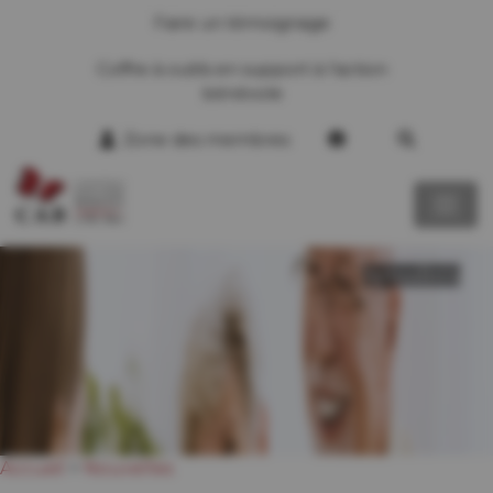
Faire un témoignage
Coffre à outils en support à l’action
bénévole
Zone des membres
Actualités
Accueil
>
Nouvelles