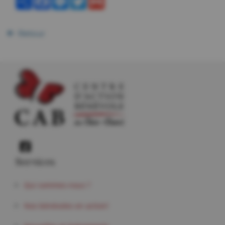
Retour
Services
Qui sommes-nous ?
Nos bénévoles en action!