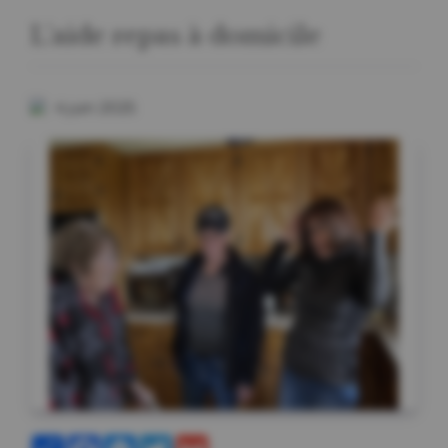
L’aide repas à domicile
4 juin 2025
Partager
Facebook
Messenger
Twitter
Gmail