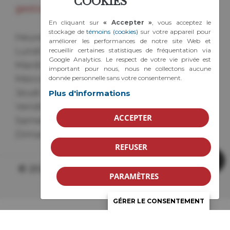
COOKIES
gestionbenevole@cabcc.ca
En cliquant sur
« Accepter »
, vous acceptez le
stockage de
témoins (cookies)
sur votre appareil pour
Heures d'ouverture :
améliorer les performances de notre site Web et
Lundi : de 8h à 16h
recueillir certaines statistiques de fréquentation via
Google Analytics. Le respect de votre vie privée est
Mardi : de 8h à 16h
important pour nous, nous ne collectons aucune
Mercredi : de 8h à 16h
donnée personnelle sans votre consentement.
Jeudi : de 8h à 16h
Plus d'informations
Vendredi : de 8h à 12h
ACCEPTER
Samedi : fermé
Dimanche : fermé
REFUSER
© 2026 CAB des Chics-Chocs | Tous droits
PARAMÈTRES
réservés.
GÉRER LE CONSENTEMENT
Soutenu par