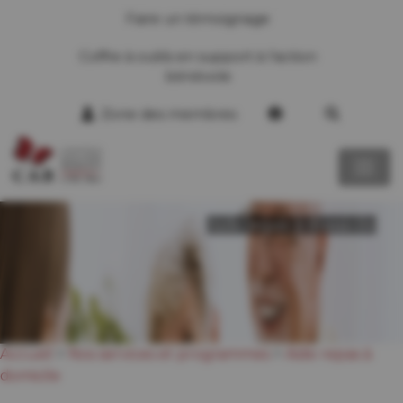
Faire un témoignage
Coffre à outils en support à l’action
bénévole
Zone des membres
Aide repas à domicile
Accueil
>
Nos services et programmes
>
Aide repas à
domicile