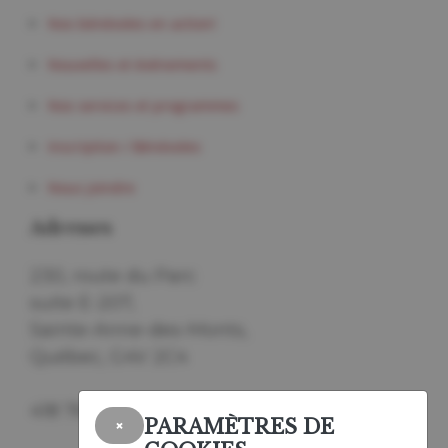
Nos bénévoles en action!
Nouvelles et événements
Nos services et programmes
Inscription / Bénévoles
Nous joindre
Adresses
230, route du Parc
suite E-207,
Sainte-Anne-des-Monts,
Québec, G4V 2C4
418 763-7038
PARAMÈTRES DE
×