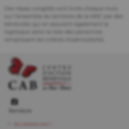
Des repas congelés sont livrés chaque mois
sur l’ensemble du territoire de la MRC par des
bénévoles qui en assurent également la
logistique selon la liste des personnes
remplissant les critères d’admissibilité.
Services
Qui sommes-nous ?