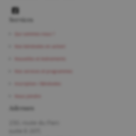
Services
Qui sommes-nous ?
Nos bénévoles en action!
Nouvelles et événements
Nos services et programmes
Inscription / Bénévoles
Nous joindre
Adresses
230, route du Parc
suite E-207,