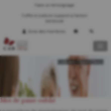
Faire un témoignage
Coffre à outils en support à l’action
bénévole
Zone des membres
CAB des Chics-Chocs
Mot de passe oublié